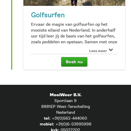
Golfsurfen
Ervaar de magie van golfsurfen op het
mooiste eiland van Nederland. In anderhalf
uur tijd leer jij de basis van het golfsurfen,
zoals peddelen en opstaan. Samen met onze
partner GoSurfing trotseer jij de golven
Lees meer
van Terschelling. We vragen je 15 minuten
voor aanvang aanwezig te zijn.*Kinderen
Boek nu
zijn tot 16 jaar*Inclusief wetsuit en
softboard.
MooiWeer B.V.
Sportlaan 9
8881EP West-Terschelling
Nederland
tel:
+31(0)562-444060
mobiel:
+31(0)6-53995996
kvk:
05022202