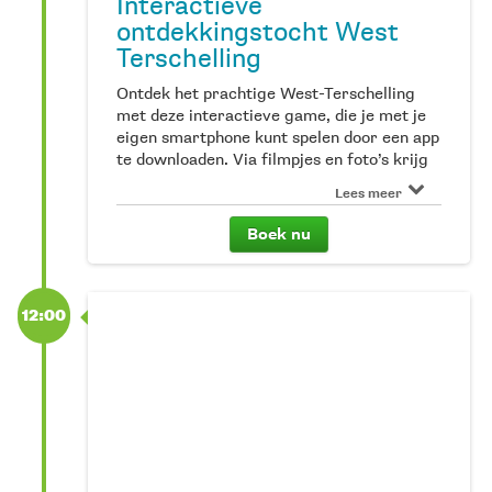
Interactieve
ontdekkingstocht West
Terschelling
Ontdek het prachtige West-Terschelling
met deze interactieve game, die je met je
eigen smartphone kunt spelen door een app
te downloaden. Via filmpjes en foto’s krijg
je verschillende opdrachten. Los je deze
Lees meer
goed op, dan verzamel je collectibles
waardoor je een schat kunt vinden. Zijn
Boek nu
jullie de ultieme ontdekkingsreizigers van
West? Deze activiteit is voor alle
leeftijden, leuk om als stel of met je familie
of vrienden te doen. De game is te boeken
12:00
per team; boek je online voor 1 volwassene
dan kan een team tot maximaal 8 personen
deelnemen. Dus niet iedere deelnemer
hoeft afzonderlijk te boeken.