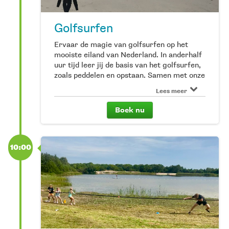
Deze zijn alleen bestemd voor een ouder
met een kind tot 10 jaar. Zie je de keuze
voor een duozitter niet bij het reserveren?
Golfsurfen
Dan zijn de duozitters die dag niet meer
beschikbaar.
Ervaar de magie van golfsurfen op het
mooiste eiland van Nederland. In anderhalf
uur tijd leer jij de basis van het golfsurfen,
zoals peddelen en opstaan. Samen met onze
partner GoSurfing trotseer jij de golven
Lees meer
van Terschelling. We vragen je 15 minuten
voor aanvang aanwezig te zijn.*Kinderen
Boek nu
zijn tot 16 jaar*Inclusief wetsuit en
softboard.
10:00