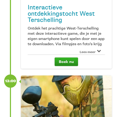
Interactieve
ontdekkingstocht West
Terschelling
Ontdek het prachtige West-Terschelling
met deze interactieve game, die je met je
eigen smartphone kunt spelen door een app
te downloaden. Via filmpjes en foto’s krijg
je verschillende opdrachten. Los je deze
Lees meer
goed op, dan verzamel je collectibles
waardoor je een schat kunt vinden. Zijn
Boek nu
jullie de ultieme ontdekkingsreizigers van
West? Deze activiteit is voor alle
leeftijden, leuk om als stel of met je familie
of vrienden te doen. De game is te boeken
13:00
per team; boek je online voor 1 volwassene
dan kan een team tot maximaal 8 personen
deelnemen. Dus niet iedere deelnemer
hoeft afzonderlijk te boeken.