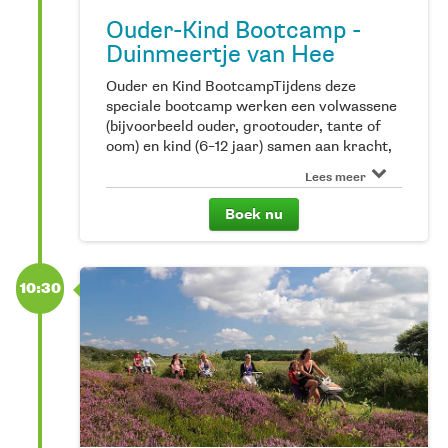
Ouder-Kind Bootcamp -
Duinmeertje van Hee
Ouder en Kind BootcampTijdens deze
speciale bootcamp werken een volwassene
(bijvoorbeeld ouder, grootouder, tante of
oom) en kind (6–12 jaar) samen aan kracht,
conditie en coördinatie. We combineren
Lees meer
actieve duo-oefeningen, korte stukjes
hardlopen en uitdagende opdrachten in de
Boek nu
natuur. We maken gebruik van touwen,
autobanden, ballen, gewichtjes, elastieken
en natuurlijk de omgeving. Deze bootcamp
is geschikt voor alle niveaus en een leuke
10:30
manier om samen actief bezig te zijn in een
prachtige omgeving. Grenzen verleggen,
samenwerken, vies worden en vooral veel
plezier hebben: alles komt aan bod in de
frisse buitenlucht.Leeftijd kind: 6–12
jaarKledingadvies: sportkleding en
hardloopschoenenLet op: deelname is als
duo (één volwassene en één kind). Wil je