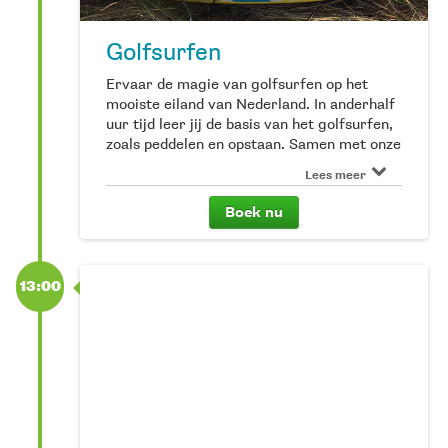
Golfsurfen
Ervaar de magie van golfsurfen op het
mooiste eiland van Nederland. In anderhalf
uur tijd leer jij de basis van het golfsurfen,
zoals peddelen en opstaan. Samen met onze
partner GoSurfing trotseer jij de golven
Lees meer
van Terschelling. We vragen je 15 minuten
voor aanvang aanwezig te zijn.*Kinderen
Boek nu
zijn tot 16 jaar*Inclusief wetsuit en
softboard.
13:00