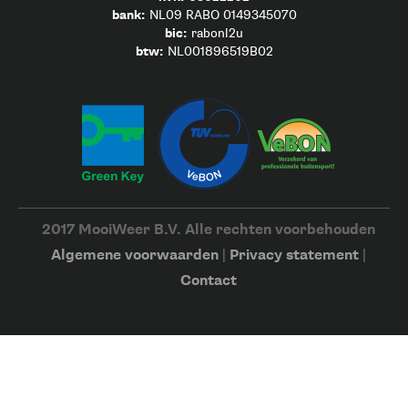
bank:
NL09 RABO 0149345070
bic:
rabonl2u
btw:
NL001896519B02
2017 MooiWeer B.V. Alle rechten voorbehouden
Algemene voorwaarden
|
Privacy statement
|
Contact