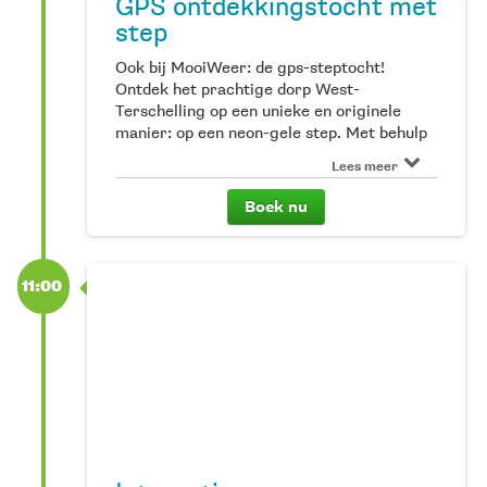
GPS ontdekkingstocht met
step
Ook bij MooiWeer: de gps-steptocht!
Ontdek het prachtige dorp West-
Terschelling op een unieke en originele
manier: op een neon-gele step. Met behulp
van coördinaten, vragen en weetjes leer je
Lees meer
van alles over dit bijzondere deel van het
eiland. De gps-steptocht kun je boeken
Boek nu
vanaf twee personen en het is een echte
aanrader!
11:00