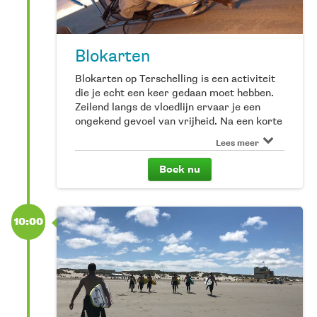
Blokarten
Blokarten op Terschelling is een activiteit
die je echt een keer gedaan moet hebben.
Zeilend langs de vloedlijn ervaar je een
ongekend gevoel van vrijheid. Na een korte
uitleg van onze instructeurs ben je in een
Lees meer
mum van tijd zélf in staat om het strand
van Terschelling in een blokart te
Boek nu
verkennen. Blokarten is geschikt voor jong
en oud en kun je het hele jaar door boeken.
Kom je blokarten? Dan vragen we je graag
om een kwartier van tevoren aanwezig te
10:00
zijn. Let op: door weersomstandigheden
moeten we het blokarten soms verplaatsen
of zelfs annuleren. Wanneer dat het geval
is, hoor je uiterlijk twee uur voor aanvang
van ons. Aanvullende info: wij hebben twee
duozitters (blokart voor twee personen).