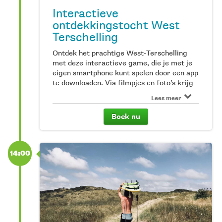
Interactieve
ontdekkingstocht West
Terschelling
Ontdek het prachtige West-Terschelling
met deze interactieve game, die je met je
eigen smartphone kunt spelen door een app
te downloaden. Via filmpjes en foto’s krijg
je verschillende opdrachten. Los je deze
Lees meer
goed op, dan verzamel je collectibles
waardoor je een schat kunt vinden. Zijn
Boek nu
jullie de ultieme ontdekkingsreizigers van
West? Deze activiteit is voor alle
leeftijden, leuk om als stel of met je familie
of vrienden te doen. De game is te boeken
14:00
per team; boek je online voor 1 volwassene
dan kan een team tot maximaal 8 personen
deelnemen. Dus niet iedere deelnemer
hoeft afzonderlijk te boeken.