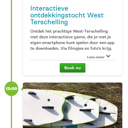
Interactieve
ontdekkingstocht West
Terschelling
Ontdek het prachtige West-Terschelling
met deze interactieve game, die je met je
eigen smartphone kunt spelen door een app
te downloaden. Via filmpjes en foto’s krijg
je verschillende opdrachten. Los je deze
Lees meer
goed op, dan verzamel je collectibles
waardoor je een schat kunt vinden. Zijn
Boek nu
jullie de ultieme ontdekkingsreizigers van
West? Deze activiteit is voor alle
leeftijden, leuk om als stel of met je familie
of vrienden te doen. De game is te boeken
12:00
per team; boek je online voor 1 volwassene
dan kan een team tot maximaal 8 personen
deelnemen. Dus niet iedere deelnemer
hoeft afzonderlijk te boeken.