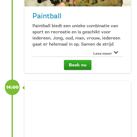
Paintball
Paintball biedt een unieke combinatie van
sport en recreatie en is geschikt voor
iedereen. Jong, oud, man, vrouw, iedereen
gaat er helemaal in op. Samen de strijd
aangaan met je vrienden, familie of
Lees meer
collega’s versterkt de onderlinge band en
het teamgevoel. Bij ons op Terschelling kun
Boek nu
je terecht voor een uniek outdoor paintball-
concept. Je speelt op een natuurlijke baan -
aangelegd in samenwerking met
Staatsbosbeheer - verscholen in de bossen.
14:00
Ook de hindernissen bestaan allemaal uit
natuurlijke materialen en de balletjes zijn
100% biologisch afbreekbaar. Paintball is
voor groepen van minimaal zes personen.
Reserveer telefonisch of via de website.