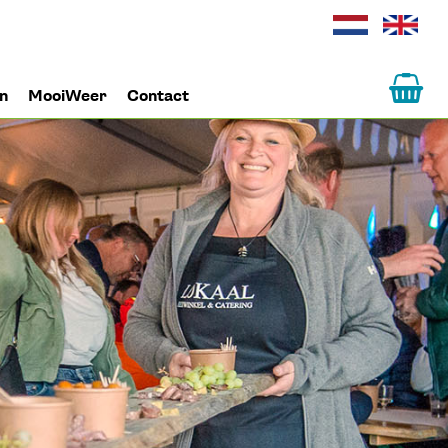
un
MooiWeer
Contact