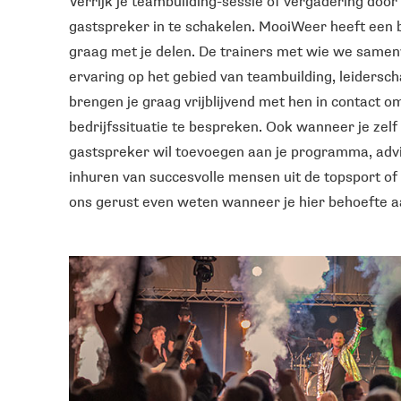
Verrijk je teambuilding-sessie of vergadering door
gastspreker in te schakelen. MooiWeer heeft een 
graag met je delen. De trainers met wie we same
ervaring op het gebied van teambuilding, leidersc
brengen je graag vrijblijvend met hen in contact o
bedrijfssituatie te bespreken. Ook wanneer je zelf
gastspreker wil toevoegen aan je programma, advi
inhuren van succesvolle mensen uit de topsport of 
ons gerust even weten wanneer je hier behoefte a