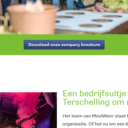
helling
iviteiten van MooiWeer
Download onze company brochure
Een bedrijfsuitj
Terschelling om 
Het team van MooiWeer staat he
organisatie. Of het nu om een b