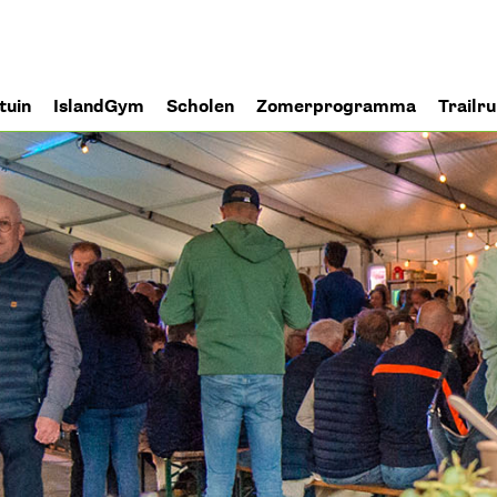
tuin
IslandGym
Scholen
Zomerprogramma
Trailr