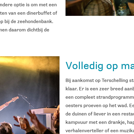
 andere optie is om met een
ten van een dinerbuffet of
op bij de zeehondenbank.
men daarom dichtbij de
Volledig op m
Bij aankomst op Terschelling st
klaar. Er is een zeer breed aan
een compleet strandprogramma 
oesters proeven op het wad. Ee
de duinen of liever in een rest
kampvuur met een drankje, hap
verhalenverteller of een muzikan