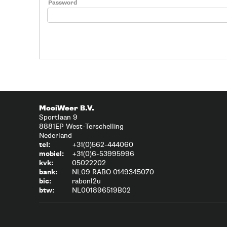
Password
MooiWeer B.V.
Sportlaan 9
8881EP West-Terschelling
Nederland
tel:
+31(0)562-444060
mobiel:
+31(0)6-53995996
kvk:
05022202
bank:
NL09 RABO 0149345070
bic:
rabonl2u
btw:
NL001896519B02