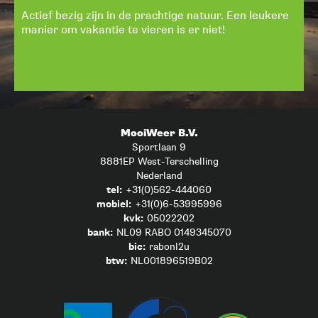
Actief bezig zijn in de prachtige natuur. Een leukere
manier om vakantie te vieren is er niet!
MooiWeer B.V.
Sportlaan 9
8881EP West-Terschelling
Nederland
tel:
+31(0)562-444060
mobiel:
+31(0)6-53995996
kvk:
05022202
bank:
NL09 RABO 0149345070
bic:
rabonl2u
btw:
NL001896519B02