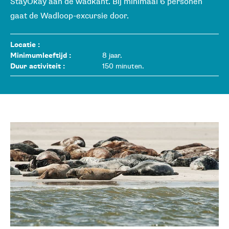
StayOkay aan de wadkant. Bij minimaal 6 personen
gaat de Wadloop-excursie door.
Locatie :
Dellewal, ter hoogte van de StayOkay b
Minimumleeftijd :
8 jaar.
Duur activiteit :
150 minuten.