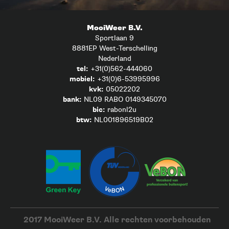
MooiWeer B.V.
Sportlaan 9
8881EP West-Terschelling
Nederland
tel:
+31(0)562-444060
mobiel:
+31(0)6-53995996
kvk:
05022202
bank:
NL09 RABO 0149345070
bic:
rabonl2u
btw:
NL001896519B02
2017 MooiWeer B.V. Alle rechten voorbehouden